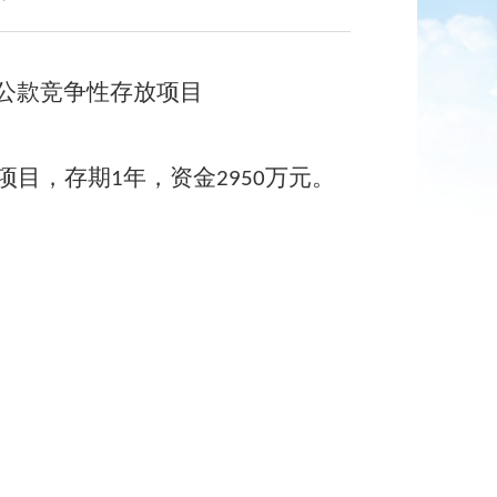
公款竞争性存放项目
项目，存期
年
，资金
万
元
。
1
2950