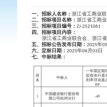
一、招标人名称：
浙江省工商业联
二、招标项目名称：
浙江省工商业
三
、招标项目编号：
ZJ-
2521061
四、招标项目内容：
浙江省工商业联合会、浙江省
五、招标公告发布日期：
年
202
5
0
六、定标日期：
年
月
日
202
5
06
03
七、中标结果：
一年期定期
排
款按央行基
中标人
名
利率浮动基
BP
中国建设银行股份有
1
-40
限公司杭州分行