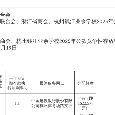
合会
联合会、浙江省商会、杭州钱江业余学校
年
2025
商会、杭州钱江业余学校
年公款竞争性存放
2025
月
日
5
19
存
一年期定
准
期存款执
最终服务网点
分配额度
点
行年利率
%
55%
（即
中国建设银行股份有限
1.1
1622.5
万
公司杭州体育场路支行
元）