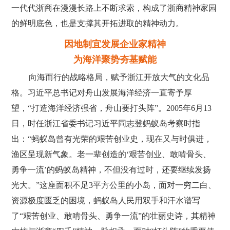
一代代浙商在漫漫长路上不断求索，构成了浙商精神家园
的鲜明底色，也是支撑其开拓进取的精神动力。
因地制宜发展企业家精神
为海洋聚势夯基赋能
向海而行的战略格局，赋予浙江开放大气的文化品
格。习近平总书记对舟山发展海洋经济一直寄予厚
望，“打造海洋经济强省，舟山要打头阵”。2005年6月13
日，时任浙江省委书记习近平同志登蚂蚁岛考察时指
出：“蚂蚁岛曾有光荣的艰苦创业史，现在又与时俱进，
渔区呈现新气象。老一辈创造的‘艰苦创业、敢啃骨头、
勇争一流’的蚂蚁岛精神，不但没有过时，还要继续发扬
光大。”这座面积不足3平方公里的小岛，面对一穷二白、
资源极度匮乏的困境，蚂蚁岛人民用双手和汗水谱写
了“艰苦创业、敢啃骨头、勇争一流”的壮丽史诗，其精神